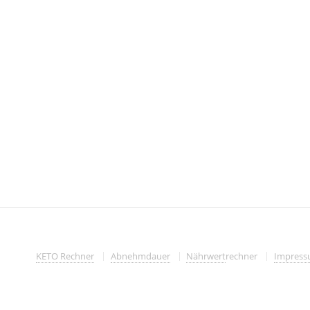
KETO Rechner
Abnehmdauer
Nährwert
rechner
Impres